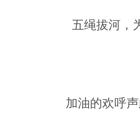
五绳拔河，
加油的欢呼声