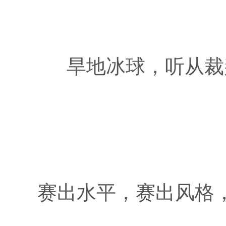
旱地冰球，听从裁
赛出水平，赛出风格