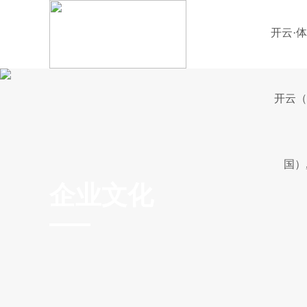
开云·体
开云（
国）
企业文化