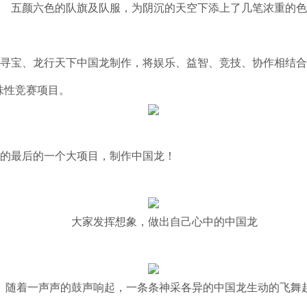
五颜六色的队旗及队服，为阴沉的天空下添上了几笔浓重的色
寻宝、龙行天下中国龙制作，将娱乐、益智、竞技、协作相结合
味性竞赛项目。
的最后的一个大项目，制作中国龙！
大家发挥想象，做出自己心中的中国龙
随着一声声的鼓声响起，一条条神采各异的中国龙生动的飞舞