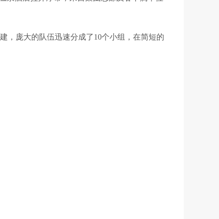
建，庞大的队伍迅速分成了10个小组，在简短的