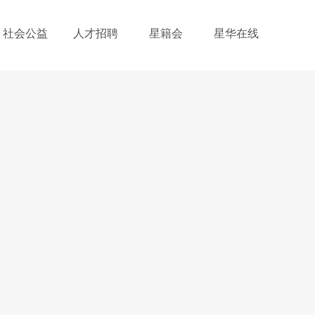
社会公益
人才招聘
星籍会
星华在线