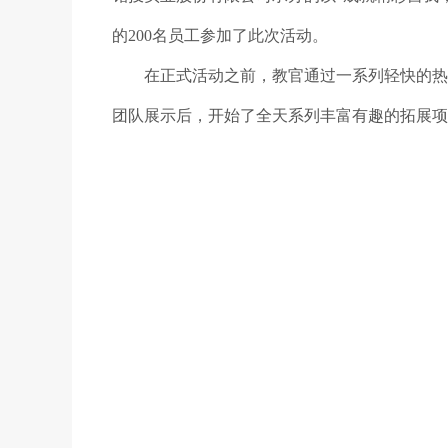
的200名员工参加了此次活动。
在正式活动之前，教官通过一系列轻快的热
团队展示后，开始了全天系列丰富有趣的拓展项