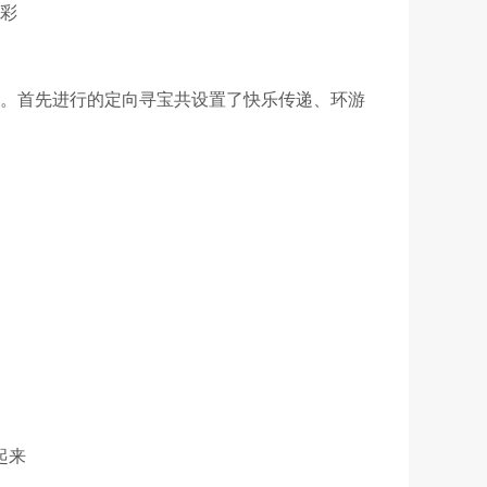
彩
。首先进行的定向寻宝共设置了快乐传递、环游
起来