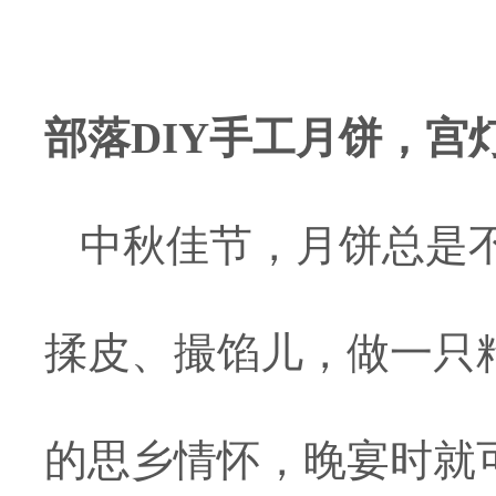
部落DIY手工月饼，宫
中秋佳节，月饼总是
揉皮、撮馅儿，做一只
的思乡情怀，晚宴时就