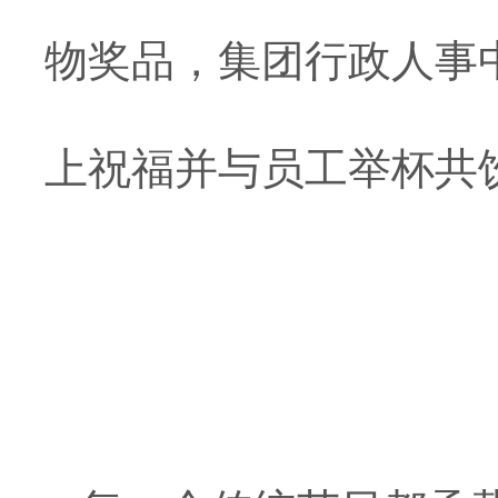
物奖品，集团行政人事
上祝福并与员工举杯共