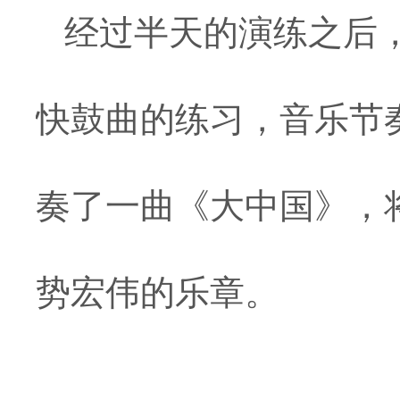
经过半天的演练之后
快鼓曲的练习，音乐节
奏了一曲《大中国》，
势宏伟的乐章。