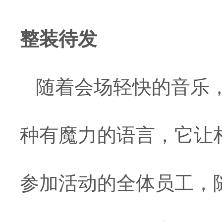
整装待发
随着会场轻快的音乐
种有魔力的语言，它让
参加活动的全体员工，