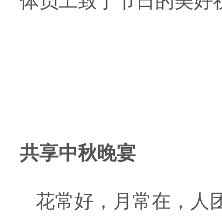
体员工致于节日的美好
共享中秋晚宴
花常好，月常在，人