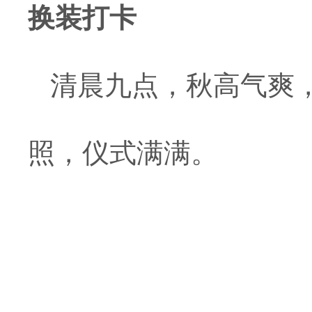
换装打卡
清晨九点，秋高气爽
照，仪式满满。