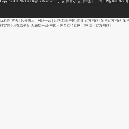
CopyRight © 2021 All Rights Reserved 开云·体育-开云（中国）,
琼ICP备16003660号
玩彩网-首页
|
10分快三 - 网站平台
|
足球体育(中国)体育·官方网站
|
乐动官方网站-乐动le
站官网
|
3d在线平台-3d在线平台(中国)
|
体育竞猜官网·（中国）官方网站
|